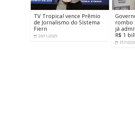
TV Tropical vence Prêmio
Govern
de Jornalismo do Sistema
rombo b
Fiern
já admi
R$ 1 bi
20/11/2025
31/10/2