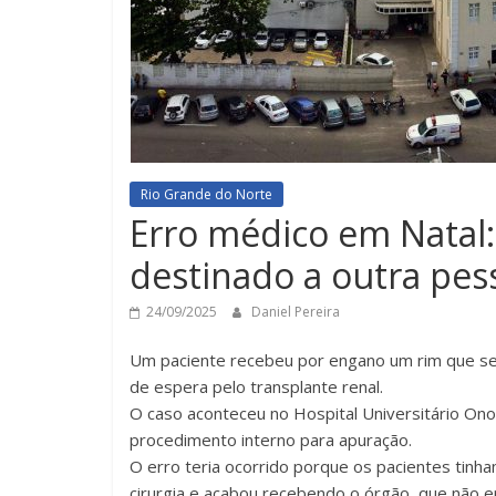
Rio Grande do Norte
Erro médico em Natal:
destinado a outra pes
24/09/2025
Daniel Pereira
Um paciente recebeu por engano um rim que ser
de espera pelo transplante renal.
O caso aconteceu no Hospital Universitário Ono
procedimento interno para apuração.
O erro teria ocorrido porque os pacientes tinh
cirurgia e acabou recebendo o órgão, que não e