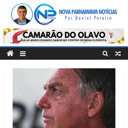
Pular
para
o
conteúdo
Nova
Parnamirim
Notícias
Por
Daniel
Pereira