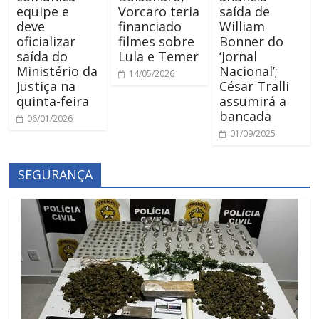
equipe e
Vorcaro teria
saída de
deve
financiado
William
oficializar
filmes sobre
Bonner do
saída do
Lula e Temer
‘Jornal
Ministério da
Nacional’;
14/05/2026
Justiça na
César Tralli
quinta-feira
assumirá a
bancada
06/01/2026
01/09/2025
SEGURANÇA