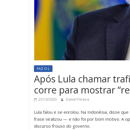
FAZ O L
Após Lula chamar trafi
corre para mostrar “r
25/10/2025
Daniel Pereira
Lula falou e se enrolou. Na Indonésia, disse qu
frase viralizou — e não foi por bom motivo. A o
discurso frouxo do governo.