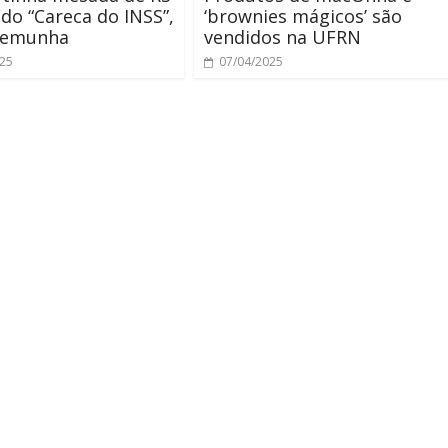
 do “Careca do INSS”,
‘brownies mágicos’ são
stemunha
vendidos na UFRN
025
07/04/2025