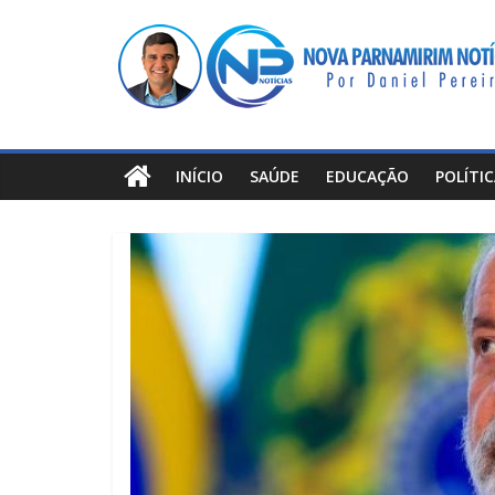
Pular
Nova
para
o
Parnamirim
conteúdo
Notícias
INÍCIO
SAÚDE
EDUCAÇÃO
POLÍTI
Por
Daniel
Pereira