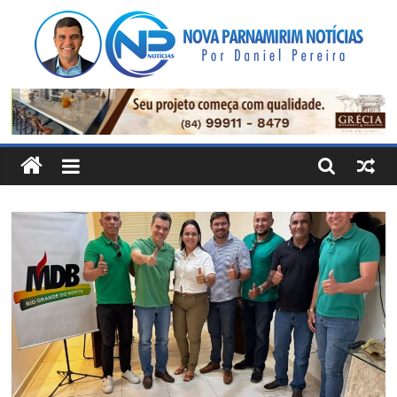
Pular
para
o
conteúdo
Nova
Parnamirim
Notícias
Por
Daniel
Pereira