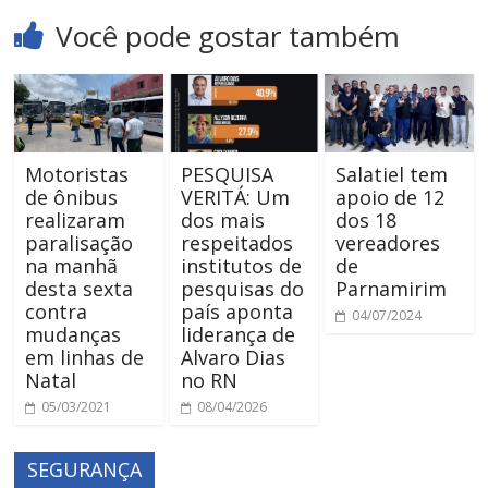
Você pode gostar também
Motoristas
PESQUISA
Salatiel tem
de ônibus
VERITÁ: Um
apoio de 12
realizaram
dos mais
dos 18
paralisação
respeitados
vereadores
na manhã
institutos de
de
desta sexta
pesquisas do
Parnamirim
contra
país aponta
04/07/2024
mudanças
liderança de
em linhas de
Alvaro Dias
Natal
no RN
05/03/2021
08/04/2026
SEGURANÇA