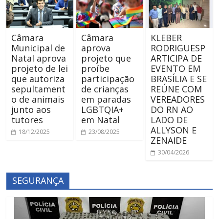
Câmara
Câmara
KLEBER
Municipal de
aprova
RODRIGUESP
Natal aprova
projeto que
ARTICIPA DE
projeto de lei
proíbe
EVENTO EM
que autoriza
participação
BRASÍLIA E SE
sepultament
de crianças
REÚNE COM
o de animais
em paradas
VEREADORES
junto aos
LGBTQIA+
DO RN AO
tutores
em Natal
LADO DE
ALLYSON E
18/12/2025
23/08/2025
ZENAIDE
30/04/2026
SEGURANÇA