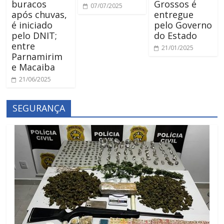
buracos
Grossos é
07/07/2025
após chuvas,
entregue
é iniciado
pelo Governo
pelo DNIT;
do Estado
entre
21/01/2025
Parnamirim
e Macaiba
21/06/2025
SEGURANÇA