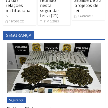
to das
reunião
análise de 22
relações
nesta
projetos de
institucionai
segunda-
lei
s
feira (21)
29/09/2025
19/06/2025
21/10/2025
SEGURANÇA
Segurança