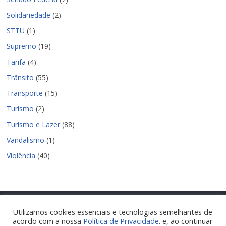
Solidariedade
(2)
STTU
(1)
Supremo
(19)
Tarifa
(4)
Trânsito
(55)
Transporte
(15)
Turismo
(2)
Turismo e Lazer
(88)
Vandalismo
(1)
Violência
(40)
Utilizamos cookies essenciais e tecnologias semelhantes de
acordo com a nossa
Política de Privacidade
. e, ao continuar
Copyright © 2026
Nova Parnamirim Notícias
. Todos os direitos