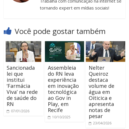
Trabalha com comunicação na internet se
tornando expert em mídias sociais!
Você pode gostar também
Sancionada
Assembleia
Nelter
lei que
do RN leva
Queiroz
institui
experiência
destaca
‘Farmácia
em inovação
volume de
Viva’ na rede
tecnológica
água em
de saúde do
ao Gov in
Oiticica e
RN
Play, em
apresenta
Recife
notas de
07/01/2026
pesar
10/10/2025
23/04/2026