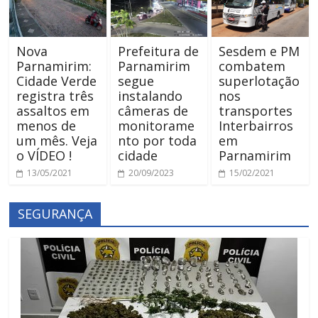
Nova
Prefeitura de
Sesdem e PM
Parnamirim:
Parnamirim
combatem
Cidade Verde
segue
superlotação
registra três
instalando
nos
assaltos em
câmeras de
transportes
menos de
monitorame
Interbairros
um mês. Veja
nto por toda
em
o VÍDEO !
cidade
Parnamirim
13/05/2021
20/09/2023
15/02/2021
SEGURANÇA