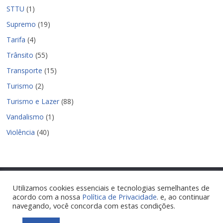
STTU
(1)
Supremo
(19)
Tarifa
(4)
Trânsito
(55)
Transporte
(15)
Turismo
(2)
Turismo e Lazer
(88)
Vandalismo
(1)
Violência
(40)
Utilizamos cookies essenciais e tecnologias semelhantes de
acordo com a nossa
Política de Privacidade
. e, ao continuar
Copyright © 2026
Nova Parnamirim Notícias
. Todos os direitos
navegando, você concorda com estas condições.
reservados.
Tema:
ColorMag
por ThemeGrill. Powered by
WordPress
.