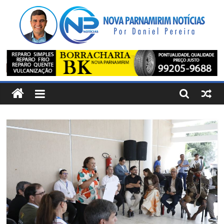
Pular
para
o
conteúdo
Nova
Parnamirim
Notícias
Por
Daniel
Pereira