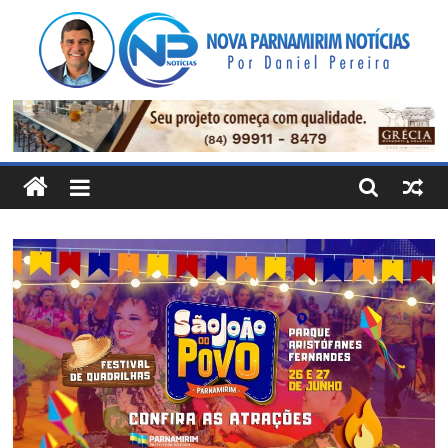
Pular
para
o
conteúdo
Nova
Parnamirim
Notícias
Por
Daniel
Pereira