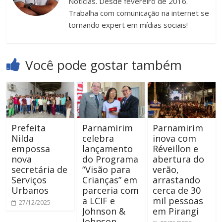
Notícias. Desde fevereiro de 2016.
Trabalha com comunicação na internet se
tornando expert em mídias sociais!
Você pode gostar também
Prefeita
Parnamirim
Parnamirim
Nilda
celebra
inova com
empossa
lançamento
Réveillon e
nova
do Programa
abertura do
secretária de
“Visão para
verão,
Serviços
Crianças” em
arrastando
Urbanos
parceria com
cerca de 30
a LCIF e
mil pessoas
27/12/2025
Johnson &
em Pirangi
Johnson