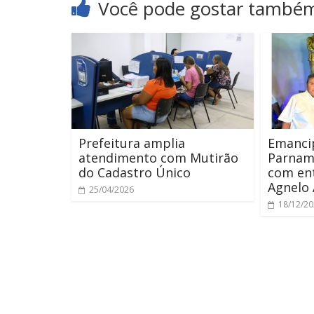
Você pode gostar també
Prefeitura amplia
Emancip
atendimento com Mutirão
Parnami
do Cadastro Único
com ent
Agnelo 
25/04/2026
18/12/2