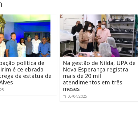
m
ação política de
Na gestão de Nilda, UPA de
rim é celebrada
Nova Esperança registra
rega da estátua de
mais de 20 mil
Alves
atendimentos em três
meses
025
05/04/2025