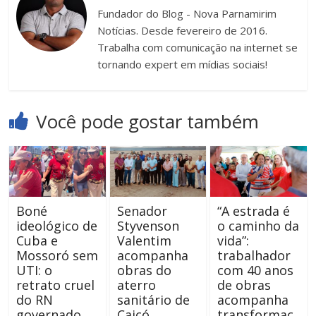
Fundador do Blog - Nova Parnamirim
Notícias. Desde fevereiro de 2016.
Trabalha com comunicação na internet se
tornando expert em mídias sociais!
Você pode gostar também
Boné
Senador
“A estrada é
ideológico de
Styvenson
o caminho da
Cuba e
Valentim
vida”:
Mossoró sem
acompanha
trabalhador
UTI: o
obras do
com 40 anos
retrato cruel
aterro
de obras
do RN
sanitário de
acompanha
governado
Caicó
transformaç