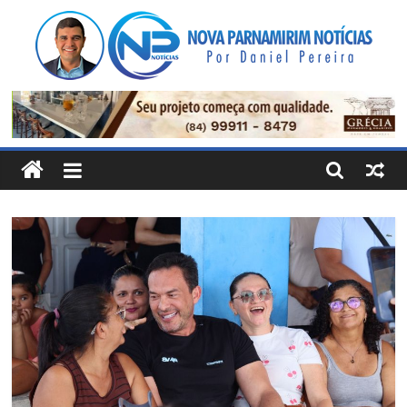
Pular
para
o
conteúdo
Nova
Parnamirim
Notícias
Por
Daniel
Pereira