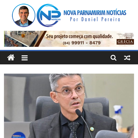
Pular
para
o
conteúdo
Nova
Parnamirim
Notícias
Por
Daniel
Pereira