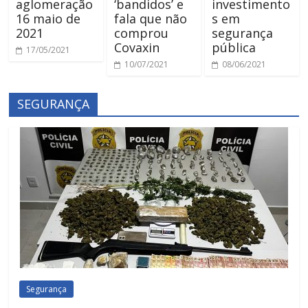
aglomeração
‘bandidos’ e
investimento
16 maio de
fala que não
s em
2021
comprou
segurança
Covaxin
pública
17/05/2021
10/07/2021
08/06/2021
SEGURANÇA
Segurança