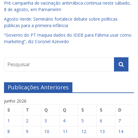
Pré-campanha de vacinação antirrábica continua neste sábado,
8 de agosto, em Parnamirim
Agosto Verde: Seminário fortalece debate sobre políticas
públicas para a primeira infância
“Governo do PT maquia dados do IDEB para Fátima usar como
marketing”, diz Coronel Azevedo
Publicações Anteriores
junho 2026
S
T
Q
Q
S
S
D
1
2
3
4
5
6
7
8
9
10
11
12
13
14