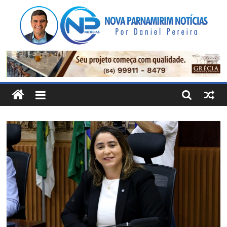
Pular
para
o
conteúdo
Nova
Parnamirim
Notícias
Por
Daniel
Pereira