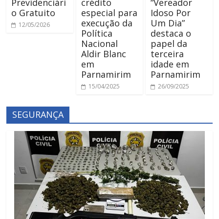
Previdenciári
crédito
“Vereador
o Gratuito
especial para
Idoso Por
execução da
Um Dia”
12/05/2026
Política
destaca o
Nacional
papel da
Aldir Blanc
terceira
em
idade em
Parnamirim
Parnamirim
15/04/2025
26/09/2025
SEGURANÇA