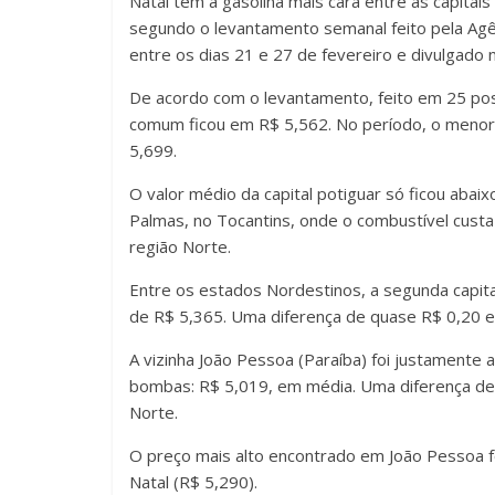
Natal tem a gasolina mais cara entre as capitai
segundo o levantamento semanal feito pela Agê
entre os dias 21 e 27 de fevereiro e divulgado
De acordo com o levantamento, feito em 25 pos
comum ficou em R$ 5,562. No período, o menor
5,699.
O valor médio da capital potiguar só ficou abaix
Palmas, no Tocantins, onde o combustível cust
região Norte.
Entre os estados Nordestinos, a segunda capital
de R$ 5,365. Uma diferença de quase R$ 0,20 em
A vizinha João Pessoa (Paraíba) foi justamente 
bombas: R$ 5,019, em média. Uma diferença de R
Norte.
O preço mais alto encontrado em João Pessoa f
Natal (R$ 5,290).