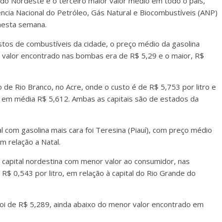
s do Nordeste e o terceiro maior valor médio em todo o país,
ncia Nacional do Petróleo, Gás Natural e Biocombustíveis (ANP)
 nesta semana.
tos de combustíveis da cidade, o preço médio da gasolina
 valor encontrado nas bombas era de R$ 5,29 e o maior, R$
o de Rio Branco, no Acre, onde o custo é de R$ 5,753 por litro e
a em média R$ 5,612. Ambas as capitais são de estados da
 com gasolina mais cara foi Teresina (Piauí), com preço médio
 relação a Natal.
a capital nordestina com menor valor ao consumidor, nas
$ 0,543 por litro, em relação à capital do Rio Grande do
oi de R$ 5,289, ainda abaixo do menor valor encontrado em