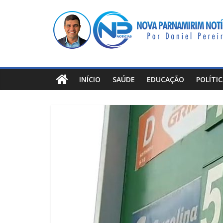
Pular
Nova
para
o
Parnamirim
conteúdo
Notícias
INÍCIO
SAÚDE
EDUCAÇÃO
POLÍTI
Por
Daniel
Pereira