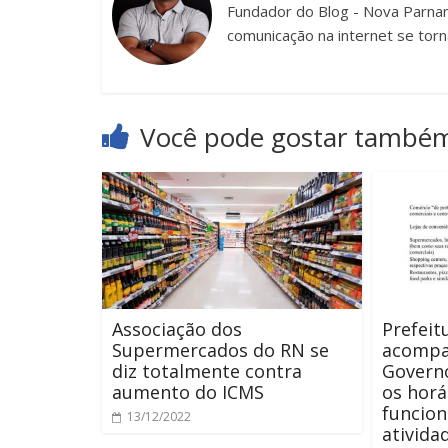
Fundador do Blog - Nova Parnam
comunicação na internet se torn
Você pode gostar també
Associação dos
Prefeit
Supermercados do RN se
acompa
diz totalmente contra
Governo
aumento do ICMS
os horá
funcio
13/12/2022
ativida