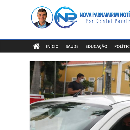
Pular
Nova
para
o
Parnamirim
conteúdo
Notícias
INÍCIO
SAÚDE
EDUCAÇÃO
POLÍTI
Por
Daniel
Pereira