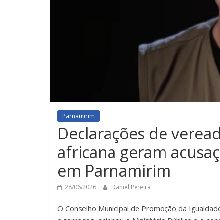
Parnamirim
Declarações de veread
africana geram acusaçã
em Parnamirim
28/06/2026
Daniel Pereira
O Conselho Municipal de Promoção da Igualdade