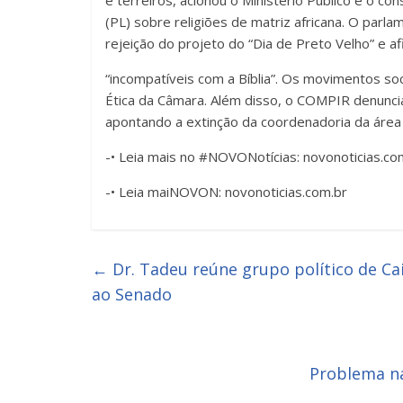
e terreiros, acionou o Ministério Público e o c
(PL) sobre religiões de matriz africana. O parl
rejeição do projeto do “Dia de Preto Velho” e a
“incompatíveis com a Bíblia”. Os movimentos so
Ética da Câmara. Além disso, o COMPIR denuncia 
apontando a extinção da coordenadoria da área e
-• Leia mais no #NOVONotícias: novonoticias.co
-• Leia maiNOVON: novonoticias.com.br
←
Dr. Tadeu reúne grupo político de Ca
ao Senado
Problema na