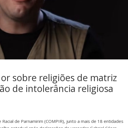
or sobre religiões de matriz
o de intolerância religiosa
 Racial de Parnamirim (COMPIR), junto a mais de 18 entidades