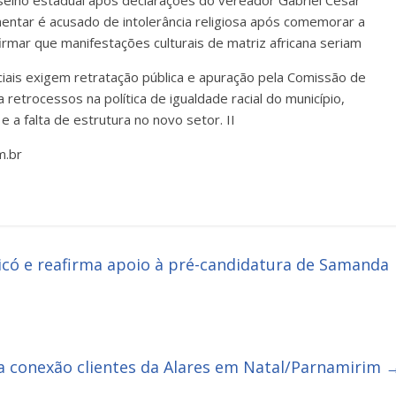
onselho estadual após declarações do vereador Gabriel César
amentar é acusado de intolerância religiosa após comemorar a
firmar que manifestações culturais de matriz africana seriam
ciais exigem retratação pública e apuração pela Comissão de
retrocessos na política de igualdade racial do município,
 a falta de estrutura no novo setor. II
m.br
icó e reafirma apoio à pré-candidatura de Samanda
 conexão clientes da Alares em Natal/Parnamirim