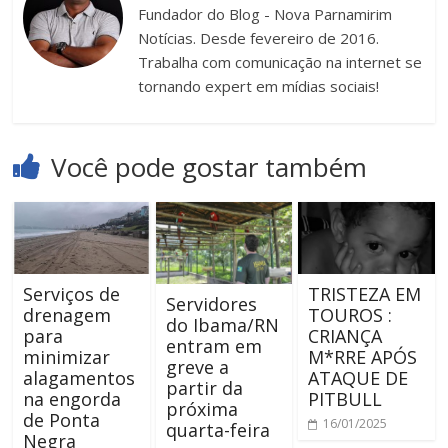
Fundador do Blog - Nova Parnamirim
Notícias. Desde fevereiro de 2016.
Trabalha com comunicação na internet se
tornando expert em mídias sociais!
Você pode gostar também
Serviços de
TRISTEZA EM
Servidores
drenagem
TOUROS :
do Ibama/RN
para
CRIANÇA
entram em
minimizar
M*RRE APÓS
greve a
alagamentos
ATAQUE DE
partir da
na engorda
PITBULL
próxima
de Ponta
16/01/2025
quarta-feira
Negra