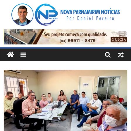
Pular
para
o
conteúdo
Nova
Parnamirim
Notícias
Por
Daniel
Pereira