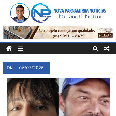
Pular
para
o
conteúdo
Nova
Parnamirim
Notícias
Dia:
06/07/2026
Por
Daniel
Pereira