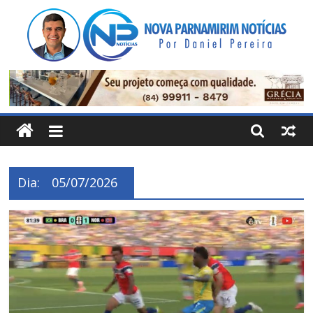
Pular
para
o
conteúdo
Nova
Parnamirim
Notícias
Dia:
05/07/2026
Por
Daniel
Pereira